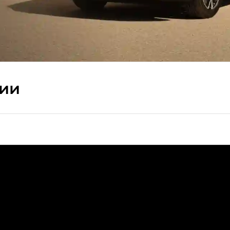
сии
ПРЕМИУМ — SX PREMIUM
РЕМИУМ — SX PREMIUM, Эс Тэ — ST
T) в комплектации Экс ПРЕМИУМ — EX PREMIUM
— EX, Экс ПРЕМИУМ — EX Premium
Джи Эс 8 ТРЭВЕЛЛЕР — GS8 TRAVELLER, Джи Икс ПРЕ