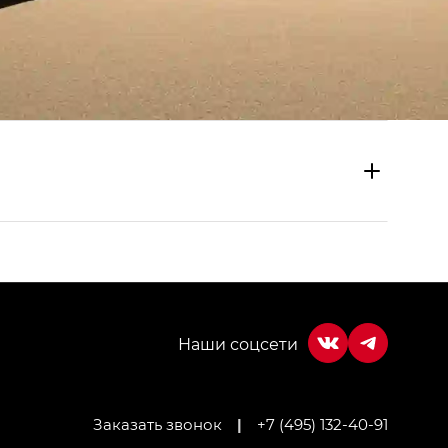
Заказать звонок
|
+7 (495) 132-40-91
МИУМ — GX PREMIUM, Джи Эти — GT, Джи Эль —