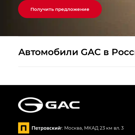
Получить предложение
Aвтомобили GAC в Рос
S9 — Эс 9 (S9) в комплектации Эс Икс 
S7 — Эс 7 (S7) в комплектациях Эс Икс П
HYPTEC HT — Хайптек Эйч Ти (HYPTEC H
AION V — Айон Ви в комплектациях Экс 
г. Москва, МКАД 23 км вл. 3
GS8 — Джи Эс 8 (GS8) в комплектациях 