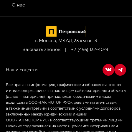
привод — GB AWD, Джи Эль Полный привод —
О нас
GL AWD
M8 — Эм 8 (M8) в комплектациях Джи Эль — GL,
Джи Ти — GT, Джи Икс — GX,
Джи Икс ПРЕМИУМ — GX PREMIUM, ЛАУНЖ —
LOUNGE
г. Москва, МКАД 23 км вл. 3
Заказать звонок
|
+7 (495) 132-40-91
Empow — Эмпау (Empow) в комплектации
Джи Эс — GS, Джи Эль с элементы экстерьера
в спортивном стиле — GL
(S-Style)
Все права на информацию, графические изображения, тексты
и иные содержащиеся на настоящем сайте материалы и объекты
(далее — материалы), принадлежат юридическим лицам,
входящим в ООО «ГАК МОТОР РУС», рекламным агентствам,
а также иным третьим в соответствии с условиями договоров,
заключенных между юридическими лицами
ООО «ГАК МОТОР РУС» и соответствующими третьими лицами.
Никакие содержащиеся на настоящем сайте материалы или
их часть не могут быть воспроизведены, использованы или