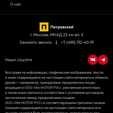
привод — GB AWD, Джи Эль Полный привод —
О нас
GL AWD
M8 — Эм 8 (M8) в комплектациях Джи Эль — GL,
Джи Ти — GT, Джи Икс — GX,
Джи Икс ПРЕМИУМ — GX PREMIUM, ЛАУНЖ —
LOUNGE
г. Москва, МКАД 23 км вл. 3
Заказать звонок
|
+7 (495) 132-40-91
Empow — Эмпау (Empow) в комплектации
Джи Эс — GS, Джи Эль с элементы экстерьера
в спортивном стиле — GL
(S-Style)
Все права на информацию, графические изображения, тексты
и иные содержащиеся на настоящем сайте материалы и объекты
(далее — материалы), принадлежат юридическим лицам,
входящим в ООО «ГАК МОТОР РУС», рекламным агентствам,
а также иным третьим в соответствии с условиями договоров,
заключенных между юридическими лицами
ООО «ГАК МОТОР РУС» и соответствующими третьими лицами.
Никакие содержащиеся на настоящем сайте материалы или
их часть не могут быть воспроизведены, использованы или