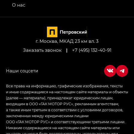
привод — GB AWD, Джи Эль Полный привод —
О нас
GL AWD
M8 — Эм 8 (M8) в комплектациях Джи Эль — GL,
Джи Ти — GT, Джи Икс — GX,
Джи Икс ПРЕМИУМ — GX PREMIUM, ЛАУНЖ —
LOUNGE
г. Москва, МКАД 23 км вл. 3
Заказать звонок
|
+7 (495) 132-40-91
Empow — Эмпау (Empow) в комплектации
Джи Эс — GS, Джи Эль с элементы экстерьера
в спортивном стиле — GL
(S-Style)
Все права на информацию, графические изображения, тексты
и иные содержащиеся на настоящем сайте материалы и объекты
(далее — материалы), принадлежат юридическим лицам,
входящим в ООО «ГАК МОТОР РУС», рекламным агентствам,
а также иным третьим в соответствии с условиями договоров,
заключенных между юридическими лицами
ООО «ГАК МОТОР РУС» и соответствующими третьими лицами.
Никакие содержащиеся на настоящем сайте материалы или
их часть не могут быть воспроизведены, использованы или