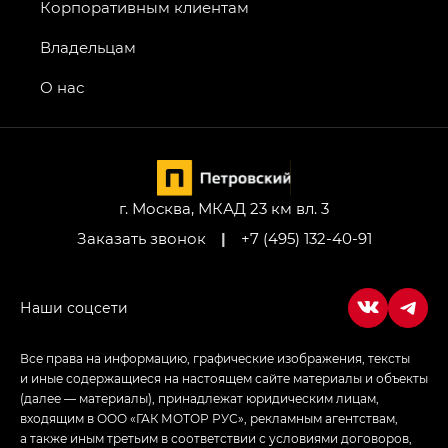
GT, Джи Эль — GL
Корпоративным клиентам
GS4 — Джи Эс 4 (GS4) в комплектациях Джи Би
Владельцам
Передний привод — GB 2WD, Джи Би Полный
привод — GB AWD, Джи Эль Полный привод —
О нас
GL AWD
M8 — Эм 8 (M8) в комплектациях Джи Эль — GL,
Джи Ти — GT, Джи Икс — GX,
Джи Икс ПРЕМИУМ — GX PREMIUM, ЛАУНЖ —
LOUNGE
г. Москва, МКАД 23 км вл. 3
Заказать звонок
|
+7 (495) 132-40-91
Empow — Эмпау (Empow) в комплектации
Джи Эс — GS, Джи Эль с элементы экстерьера
в спортивном стиле — GL
(S-Style)
Все права на информацию, графические изображения, тексты
и иные содержащиеся на настоящем сайте материалы и объекты
(далее — материалы), принадлежат юридическим лицам,
входящим в ООО «ГАК МОТОР РУС», рекламным агентствам,
а также иным третьим в соответствии с условиями договоров,