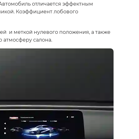
 Автомобиль отличается эффектным
амикой. Коэффициент лобового
й и меткой нулевого положения, а также
 атмосферу салона.