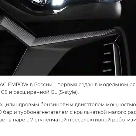
AC EMPOW в России – первый седан в модельном ряд
GS и расширенной GL (S-style).
цилиндровым бензиновым двигателем мощностью 17
 бар и турбонагнетателем с крыльчаткой малого рад
ает в паре с 7-ступенчатой преселективной роботиз