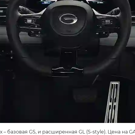
 базовая GS, и расширенная GL (S-style). Цена на GA