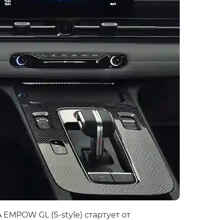
 EMPOW GL (S-style) стартует от