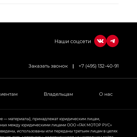
Заказать звонок
|
+7 (495) 132-40-91
МИУМ — GX PREMIUM, Джи Эти — GT, Джи Эль —
 привод — GB AWD, Джи Эль Полный привод —
лиентам
Владельцам
О нас
ИУМ — GX PREMIUM, ЛАУНЖ — LOUNGE
ее — материалы), принадлежат юридическим лицам,
ченных между юридическими лицами ООО «ГАК МОТОР РУС»
ртивном стиле — GL
(S-Style)
зведены, использованы или переданы третьим лицам в целях