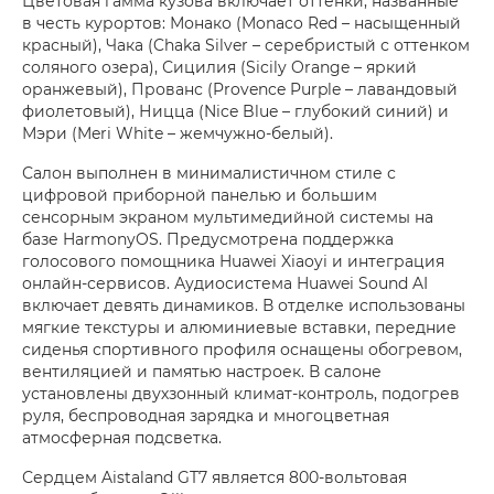
Цветовая гамма кузова включает оттенки, названные
в честь курортов: Монако (Monaco Red – насыщенный
красный), Чака (Chaka Silver – серебристый с оттенком
соляного озера), Сицилия (Sicily Orange – яркий
оранжевый), Прованс (Provence Purple – лавандовый
фиолетовый), Ницца (Nice Blue – глубокий синий) и
Мэри (Meri White – жемчужно-белый).
Салон выполнен в минималистичном стиле с
цифровой приборной панелью и большим
сенсорным экраном мультимедийной системы на
базе HarmonyOS. Предусмотрена поддержка
голосового помощника Huawei Xiaoyi и интеграция
онлайн-сервисов. Аудиосистема Huawei Sound AI
включает девять динамиков. В отделке использованы
мягкие текстуры и алюминиевые вставки, передние
сиденья спортивного профиля оснащены обогревом,
вентиляцией и памятью настроек. В салоне
установлены двухзонный климат-контроль, подогрев
руля, беспроводная зарядка и многоцветная
атмосферная подсветка.
Сердцем Aistaland GT7 является 800-вольтовая