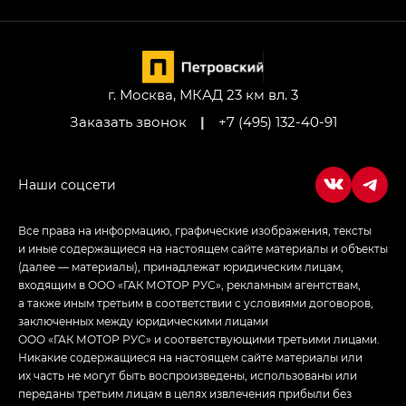
GL AWD
M8 — Эм 8 (M8) в комплектациях Джи Эль — GL,
Джи Ти — GT, Джи Икс — GX,
Джи Икс ПРЕМИУМ — GX PREMIUM, ЛАУНЖ —
LOUNGE
г. Москва, МКАД 23 км вл. 3
Заказать звонок
|
+7 (495) 132-40-91
Empow — Эмпау (Empow) в комплектации
Джи Эс — GS, Джи Эль с элементы экстерьера
в спортивном стиле — GL
(S-Style)
Все права на информацию, графические изображения, тексты
и иные содержащиеся на настоящем сайте материалы и объекты
(далее — материалы), принадлежат юридическим лицам,
входящим в ООО «ГАК МОТОР РУС», рекламным агентствам,
а также иным третьим в соответствии с условиями договоров,
заключенных между юридическими лицами
ООО «ГАК МОТОР РУС» и соответствующими третьими лицами.
Никакие содержащиеся на настоящем сайте материалы или
их часть не могут быть воспроизведены, использованы или
переданы третьим лицам в целях извлечения прибыли без