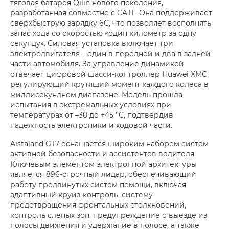
тяговая батарея Qilin нового поколения,
разработанная совместно с CATL. Она поддерживает
сверхбыструю зарядку 6C, что позволяет восполнять
запас хода со скоростью «один километр за одну
секунду». Силовая установка включает три
электродвигателя – один в передней и два в задней
части автомобиля. За управление динамикой
отвечает цифровой шасси-контроллер Huawei XMC,
регулирующий крутящий момент каждого колеса в
миллисекундном диапазоне. Модель прошла
испытания в экстремальных условиях при
температурах от –30 до +45 °C, подтвердив
надежность электроники и ходовой части.
Aistaland GT7 оснащается широким набором систем
активной безопасности и ассистентов водителя.
Ключевым элементом электронной архитектуры
является 896-строчный лидар, обеспечивающий
работу продвинутых систем помощи, включая
адаптивный круиз-контроль, систему
предотвращения фронтальных столкновений,
контроль слепых зон, предупреждение о выезде из
полосы движения и удержание в полосе, а также