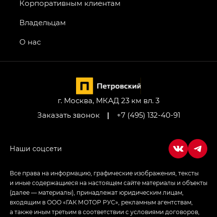
GT, Джи Эль — GL
Корпоративным клиентам
GS4 — Джи Эс 4 (GS4) в комплектациях Джи Би
Владельцам
Передний привод — GB 2WD, Джи Би Полный
привод — GB AWD, Джи Эль Полный привод —
О нас
GL AWD
M8 — Эм 8 (M8) в комплектациях Джи Эль — GL,
Джи Ти — GT, Джи Икс — GX,
Джи Икс ПРЕМИУМ — GX PREMIUM, ЛАУНЖ —
LOUNGE
г. Москва, МКАД 23 км вл. 3
Заказать звонок
|
+7 (495) 132-40-91
Empow — Эмпау (Empow) в комплектации
Джи Эс — GS, Джи Эль с элементы экстерьера
в спортивном стиле — GL
(S-Style)
Все права на информацию, графические изображения, тексты
и иные содержащиеся на настоящем сайте материалы и объекты
(далее — материалы), принадлежат юридическим лицам,
входящим в ООО «ГАК МОТОР РУС», рекламным агентствам,
а также иным третьим в соответствии с условиями договоров,