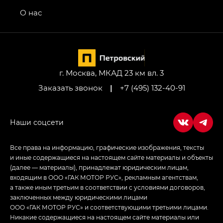
Передний привод — GB 2WD, Джи Би Полный
привод — GB AWD, Джи Эль Полный привод —
О нас
GL AWD
M8 — Эм 8 (M8) в комплектациях Джи Эль — GL,
Джи Ти — GT, Джи Икс — GX,
Джи Икс ПРЕМИУМ — GX PREMIUM, ЛАУНЖ —
LOUNGE
г. Москва, МКАД 23 км вл. 3
Заказать звонок
|
+7 (495) 132-40-91
Empow — Эмпау (Empow) в комплектации
Джи Эс — GS, Джи Эль с элементы экстерьера
в спортивном стиле — GL
(S-Style)
Все права на информацию, графические изображения, тексты
и иные содержащиеся на настоящем сайте материалы и объекты
(далее — материалы), принадлежат юридическим лицам,
входящим в ООО «ГАК МОТОР РУС», рекламным агентствам,
а также иным третьим в соответствии с условиями договоров,
заключенных между юридическими лицами
ООО «ГАК МОТОР РУС» и соответствующими третьими лицами.
Никакие содержащиеся на настоящем сайте материалы или