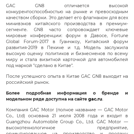
GAC GN8 отличается высокой
конкурентоспособностью на рынке и превосходным
качеством сборки. Это делает его флагманом для всех
минивэнов китайского производства в премиум-
сегменте. GN8 часто сопровождает ключевые
мировые конференции: форум в Давосе, Fortune
Global Forum-2017 в Гуанчжоу, Китайский форум
развития-2019 в Пекине и т.д. Модель заслужила
высокую оценку политиков и бизнесменов по всему
миру и стала визитной карточкой для автомобилей
под маркой "сделано в Китае".
После успешного опыта в Китае GAC GN8 выходит на
российский рынок.
Более подробная информация о бренде и
модельном ряде доступна на сайте
gac.ru
.
Компания GAC Motor (полное название — GAC Motor
Co., Ltd) основана 21 июля 2008 года и входит в
Guangzhou Automobile Group Co., Ltd. GAC Motor —
высокотехнологичное предприятие,
ориентированное на производство и продажу