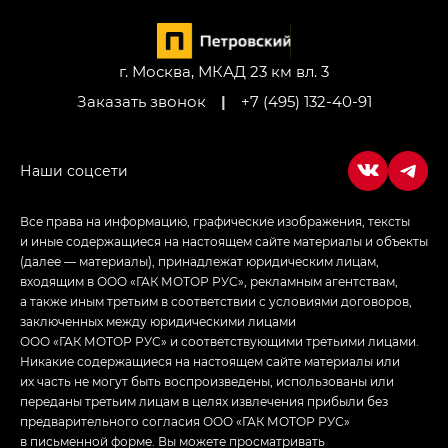
M8 — Эм 8 (M8) в комплектациях Джи Эль — GL,
Джи Ти — GT, Джи Икс — GX,
Джи Икс ПРЕМИУМ — GX PREMIUM, ЛАУНЖ —
LOUNGE
г. Москва, МКАД 23 км вл. 3
Заказать звонок
|
+7 (495) 132-40-91
Empow — Эмпау (Empow) в комплектации
Джи Эс — GS, Джи Эль с элементы экстерьера
в спортивном стиле — GL
(S-Style)
Все права на информацию, графические изображения, тексты
и иные содержащиеся на настоящем сайте материалы и объекты
(далее — материалы), принадлежат юридическим лицам,
входящим в ООО «ГАК МОТОР РУС», рекламным агентствам,
а также иным третьим в соответствии с условиями договоров,
заключенных между юридическими лицами
ООО «ГАК МОТОР РУС» и соответствующими третьими лицами.
Никакие содержащиеся на настоящем сайте материалы или
их часть не могут быть воспроизведены, использованы или
переданы третьим лицам в целях извлечения прибыли без
предварительного согласия ООО «ГАК МОТОР РУС»
в письменной форме. Вы можете просматривать