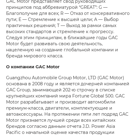
GAC Motor представляет свод руководящих
принципов под аббревиатурой “GREAT”: G —
Благополучие для всех; R — Отказ от консервативного
пути; E — Стремление к высшей цели; A — Выбор
практичных решений; T — Выход за рамки самых
высоких стандартов и стремление к прогрессу.
Следуя этим принципам, в ближайшие годы GAC
Motor будет развивать свою деятельность,
нацеленную на создание глобальной компании и
бренда мирового класса.
О компании
GAC
Motor
Guangzhou Automobile Group Motor, LTD (GAC Motor)
основана в 2008 году и является дочерней компанией
GAC Group, занимающей 202-ю строчку в списке
крупнейших компаний мира Fortune Global 500. GAC
Motor разрабатывает и производит автомобили
премиум-класса, двигатели, комплектующие и
автоаксессуары. На протяжении пяти лет подряд GAC
Motor признается лучшей среди всех китайских
брендов согласно данным отчета J.D. Power Asia
Pacific о начальной оценке качества продукции