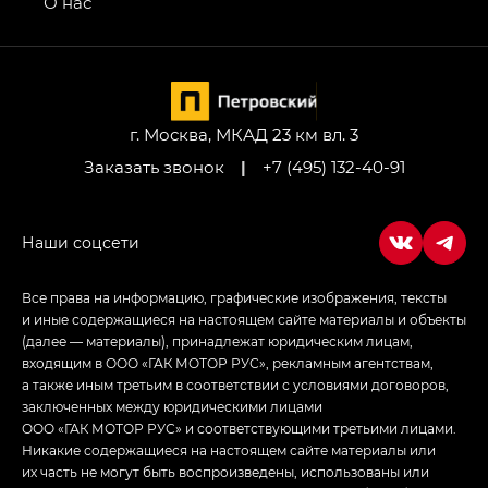
О нас
GL AWD
M8 — Эм 8 (M8) в комплектациях Джи Эль — GL,
Джи Ти — GT, Джи Икс — GX,
Джи Икс ПРЕМИУМ — GX PREMIUM, ЛАУНЖ —
LOUNGE
г. Москва, МКАД 23 км вл. 3
Заказать звонок
|
+7 (495) 132-40-91
Empow — Эмпау (Empow) в комплектации
Джи Эс — GS, Джи Эль с элементы экстерьера
в спортивном стиле — GL
(S-Style)
Все права на информацию, графические изображения, тексты
и иные содержащиеся на настоящем сайте материалы и объекты
(далее — материалы), принадлежат юридическим лицам,
входящим в ООО «ГАК МОТОР РУС», рекламным агентствам,
а также иным третьим в соответствии с условиями договоров,
заключенных между юридическими лицами
ООО «ГАК МОТОР РУС» и соответствующими третьими лицами.
Никакие содержащиеся на настоящем сайте материалы или
их часть не могут быть воспроизведены, использованы или