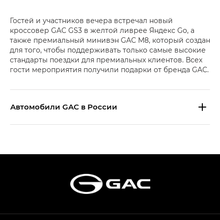
Гостей и участников вечера встречал новый
кроссовер GAC GS3 в желтой ливрее Яндекс Go, а
также премиальный минивэн GAC M8, который создан
для того, чтобы поддерживать только самые высокие
стандарты поездки для премиальных клиентов. Всех
гости мероприятия получили подарки от бренда GAC.
Aвтомобили GAC в России
S9 — Эс 9 (S9) в комплектации
Эс Икс ПРЕМИУМ — SX PREMIUM
S7 — Эс 7 (S7) в комплектациях
Эс Икс ПРЕМИУМ — SX PREMIUM, Эс Тэ — ST
HYPTEC HT — Хайптек Эйч Ти (HYPTEC HT)
в комплектации Экс ПРЕМИУМ — EX PREMIUM