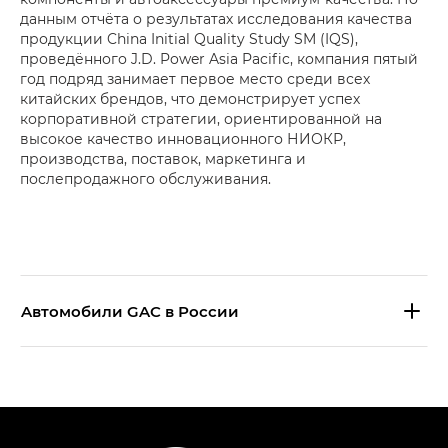
данным отчёта о результатах исследования качества
продукции China Initial Quality Study SM (IQS),
проведённого J.D. Power Asia Pacific, компания пятый
год подряд занимает первое место среди всех
китайских брендов, что демонстрирует успех
корпоративной стратегии, ориентированной на
высокое качество инновационного НИОКР,
производства, поставок, маркетинга и
послепродажного обслуживания.
Aвтомобили GAC в России
S9 — Эс 9 (S9) в комплектации
Эс Икс ПРЕМИУМ — SX PREMIUM
S7 — Эс 7 (S7) в комплектациях