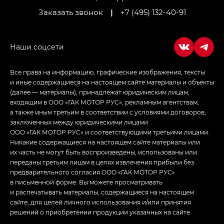
Заказать звонок
|
+7 (495) 132-40-91
Empow — Эмпау (Empow) в комплектации
Джи Эс — GS, Джи Эль с элементы экстерьера
в спортивном стиле — GL
(S-Style)
Все права на информацию, графические изображения, тексты
и иные содержащиеся на настоящем сайте материалы и объекты
(далее — материалы), принадлежат юридическим лицам,
входящим в ООО «ГАК МОТОР РУС», рекламным агентствам,
а также иным третьим в соответствии с условиями договоров,
заключенных между юридическими лицами
ООО «ГАК МОТОР РУС» и соответствующими третьими лицами.
Никакие содержащиеся на настоящем сайте материалы или
их часть не могут быть воспроизведены, использованы или
переданы третьим лицам в целях извлечения прибыли без
предварительного согласия ООО «ГАК МОТОР РУС»
в письменной форме. Вы можете просматривать
и распечатывать материалы, содержащиеся на настоящем
сайте, для целей личного использования и/или принятия
решений о приобретении продукции указанных на сайте.