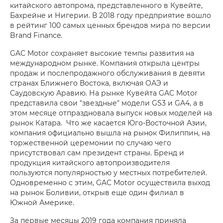
китайского автопрома, представленного в Кувейте,
Бахрейне и Нигерии. В 2018 году предприятие вошло
в рейтинг 100 самых ценных брендов мира по версии
Brand Finance.
GAC Motor сохраняет высокие темпы развития на
международном рынке. Компания открыла центры
продаж и послепродажного обслуживания в девяти
странах Ближнего Востока, включая ОАЭ и
Саудовскую Аравию. На рынке Кувейта GAC Motor
представила свои "звездные" модели GS3 и GA4, а в
этом месяце отпраздновала выпуск новых моделей на
рынок Катара. Что же касается Юго-Восточной Азии,
компания официально вышла на рынок Филиппин, на
торжественной церемонии по случаю чего
присутствовал сам президент страны. Бренд и
продукция китайского автопроизводителя
пользуются популярностью у местных потребителей.
Одновременно с этим, GAC Motor осуществила выход
на рынок Боливии, открыв еще один филиал в
Южной Америке.
За первые месяцы 2019 года компания приняла