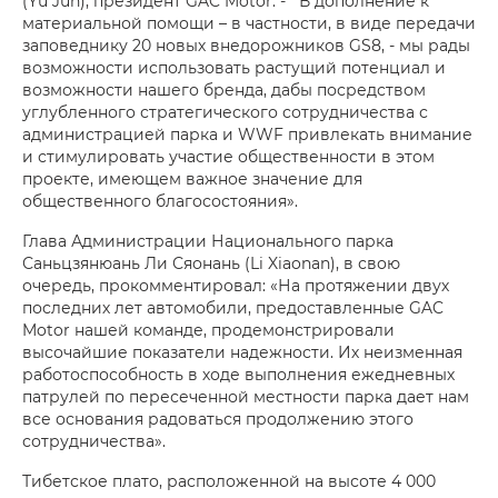
(Yu Jun), президент GAC Motor. - В дополнение к
материальной помощи – в частности, в виде передачи
заповеднику 20 новых внедорожников GS8, - мы рады
возможности использовать растущий потенциал и
возможности нашего бренда, дабы посредством
углубленного стратегического сотрудничества с
администрацией парка и WWF привлекать внимание
и стимулировать участие общественности в этом
проекте, имеющем важное значение для
общественного благосостояния».
Глава Администрации Национального парка
Саньцзянюань Ли Сяонань (Li Xiaonan), в свою
очередь, прокомментировал: «На протяжении двух
последних лет автомобили, предоставленные GAC
Motor нашей команде, продемонстрировали
высочайшие показатели надежности. Их неизменная
работоспособность в ходе выполнения ежедневных
патрулей по пересеченной местности парка дает нам
все основания радоваться продолжению этого
сотрудничества».
Тибетское плато, расположенной на высоте 4 000