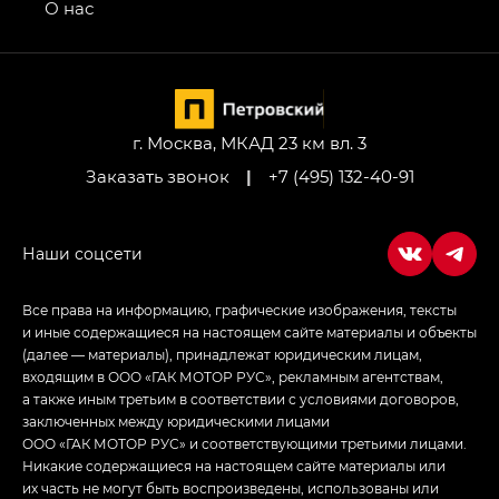
привод — GB AWD, Джи Эль Полный привод —
О нас
GL AWD
M8 — Эм 8 (M8) в комплектациях Джи Эль — GL,
Джи Ти — GT, Джи Икс — GX,
Джи Икс ПРЕМИУМ — GX PREMIUM, ЛАУНЖ —
LOUNGE
г. Москва, МКАД 23 км вл. 3
Заказать звонок
|
+7 (495) 132-40-91
Empow — Эмпау (Empow) в комплектации
Джи Эс — GS, Джи Эль с элементы экстерьера
в спортивном стиле — GL
(S-Style)
Все права на информацию, графические изображения, тексты
и иные содержащиеся на настоящем сайте материалы и объекты
(далее — материалы), принадлежат юридическим лицам,
входящим в ООО «ГАК МОТОР РУС», рекламным агентствам,
а также иным третьим в соответствии с условиями договоров,
заключенных между юридическими лицами
ООО «ГАК МОТОР РУС» и соответствующими третьими лицами.
Никакие содержащиеся на настоящем сайте материалы или
их часть не могут быть воспроизведены, использованы или