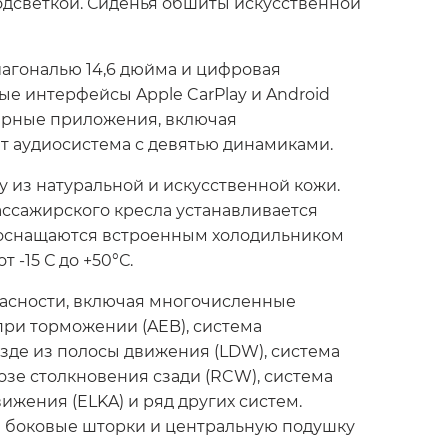
одсветкой. Сиденья обшиты искусственной
агональю 14,6 дюйма и цифровая
е интерфейсы Apple CarPlay и Android
лярные приложения, включая
т аудиосистема с девятью динамиками.
из натуральной и искусственной кожи.
ссажирского кресла устанавливается
m оснащаются встроенным холодильником
-15 С до +50°С.
асности, включая многочисленные
при торможении (AEB), система
зде из полосы движения (LDW), система
озе столкновения сзади (RCW), система
ижения (ELKA) и ряд других систем.
я боковые шторки и центральную подушку