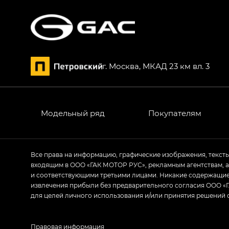
S7 — Эс 7 (S7) в комплектациях Эс Икс П
HYPTEC HT — Хайптек Эйч Ти (HYPTEC H
AION V — Айон Ви в комплектациях Экс 
г. Москва, МКАД 23 км вл. 3
GS8 — Джи Эс 8 (GS8) в комплектациях 
GL
GS4 — Джи Эс 4 (GS4) в комплектациях
Модельный ряд
Покупателям
GL AWD
M8 — Эм 8 (M8) в комплектациях Джи Эл
Все права на информацию, графические изображения, текст
входящим в ООО «ГАК МОТОР РУС», рекламным агентствам, 
Empow — Эмпау (Empow) в комплектации 
и соответствующими третьими лицами. Никакие содержащиес
извлечения прибыли без предварительного согласия ООО «Г
для целей личного использования и/или принятия решений 
Правовая информация