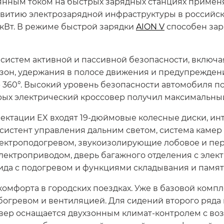
тоянным током на быстрых зарядных станциях примен
звитию электрозарядной инфраструктуры в российс
 кВт. В режиме быстрой зарядки
AION V
способен заря
истем активной и пассивной безопасности, включа
 зон, удержания в полосе движения и предупрежден
р 360°. Высокий уровень безопасности автомобиля п
рых электрический кроссовер получил максимальный
ектации EX входят 19-дюймовые колесные диски, ин
ссистент управления дальним светом, система камер 
 электроподогревом, звукоизолирующие лобовое и п
лектроприводом, дверь багажного отделения с элек
 вида с подогревом и функциями складывания и памя
омфорта в городских поездках. Уже в базовой комп
богревом и вентиляцией. Для сидений второго ряда
овер оснащается двухзонным климат-контролем с воз