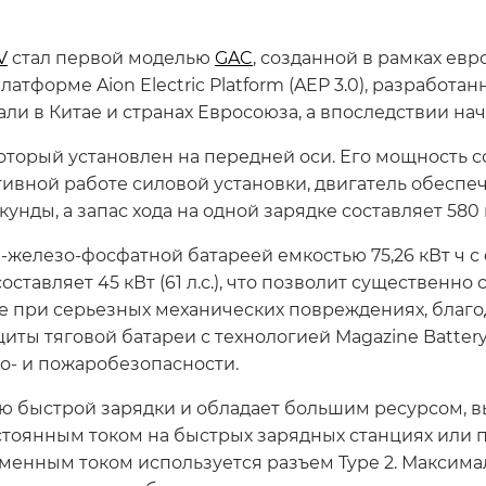
V
стал первой моделью
GAC
, созданной в рамках ев
атформе Aion Electric Platform (AEP 3.0), разработ
ли в Китае и странах Евросоюза, а впоследствии нач
орый установлен на передней оси. Его мощность сост
ивной работе силовой установки, двигатель обеспе
секунды, а запас хода на одной зарядке составляет 580
железо-фосфатной батареей емкостью 75,26 кВт ч с
ставляет 45 кВт (61 л.с.), что позволит существенн
е при серьезных механических повреждениях, благо
иты тяговой батареи с технологией Magazine Battery
о- и пожаробезопасности.
 быстрой зарядки и обладает большим ресурсом, в
стоянным током на быстрых зарядных станциях или
еменным током используется разъем Type 2. Макси