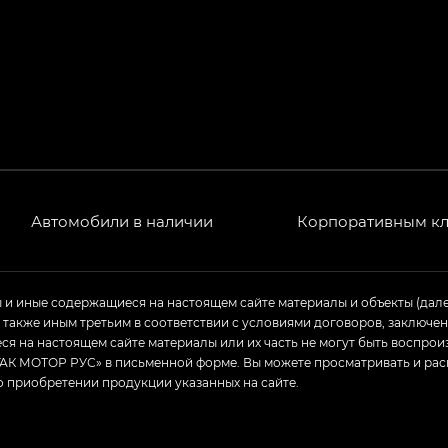
РЕМИУМ — SX PREMIUM, Эс Тэ — ST
T) в комплектации Экс ПРЕМИУМ — EX PREMIUM
— EX, Экс ПРЕМИУМ — EX Premium
Джи Эс 8 ТРЭВЕЛЛЕР — GS8 TRAVELLER, Джи Икс ПРЕ
 Джи Би Передний привод — GB 2WD, Джи Би Полный
Автомобили в наличии
Корпоративным к
ь — GL, Джи Ти — GT, Джи Икс — GX, Джи Икс ПРЕМ
ы и иные содержащиеся на настоящем сайте материалы и объекты (дал
а также иным третьим в соответствии с условиями договоров, заклю
Джи Эс — GS, Джи Эль с элементы экстерьера в спо
я на настоящем сайте материалы или их часть не могут быть воспрои
АК МОТОР РУС» в письменной форме. Вы можете просматривать и рас
о приобретении продукции указанных на сайте.