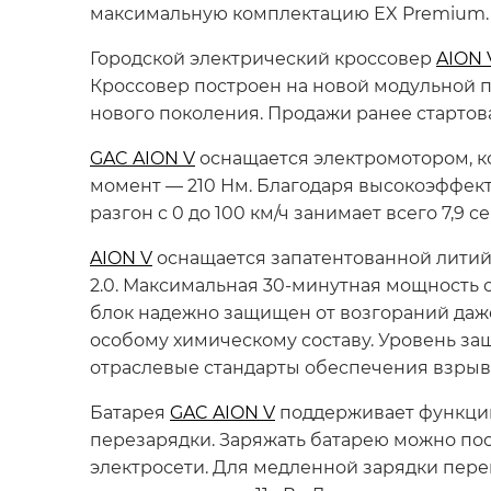
максимальную комплектацию EX Premium.
Городской электрический кроссовер
AION 
Кроссовер построен на новой модульной пл
нового поколения. Продажи ранее стартова
GAC AION V
оснащается электромотором, кот
момент — 210 Нм. Благодаря высокоэффект
разгон с 0 до 100 км/ч занимает всего 7,9 
AION V
оснащается запатентованной литий-
2.0. Максимальная 30-минутная мощность со
блок надежно защищен от возгораний даж
особому химическому составу. Уровень защ
отраслевые стандарты обеспечения взрыв
Батарея
GAC AION V
поддерживает функцию
перезарядки. Заряжать батарею можно по
электросети. Для медленной зарядки пер