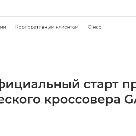
чии
Корпоративным клиентам
О нас
фициальный старт п
еского кроссовера G