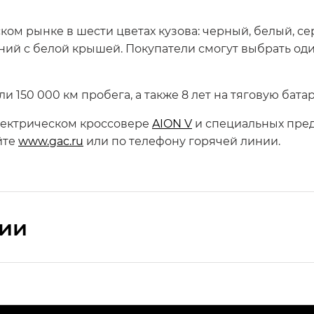
ом рынке в шести цветах кузова: черный, белый, се
ний с белой крышей. Покупатели смогут выбрать оди
ли 150 000 км пробега, а также 8 лет на тяговую бат
ектрическом кроссовере
AION V
и специальных пред
йте
www.gac.ru
или по телефону горячей линии.
сии
ПРЕМИУМ — SX PREMIUM