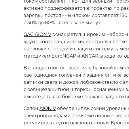
током составляет 11 кВт. Для зарядки пос
активно поддерживается в проектах по ра
зарядки постоянным током составляет 180
с 30% до 80% - всего за 16 минут.
GAC AION V
оснащается широким набором с
круиз-контроль, системы контроля слепых
парковки спереди и сзади и систему каме
методикам EuroNCAP и ANCAP, в ходе кото
В стандартное оснащение в базовой компл
светодиодная головная и задняя оптика, а
датчики света и дождя, лобовое стекло с
с солнцезащитной шторкой, оснащенной э
высоте, а также боковые зеркала заднего
Салон
AION V
обеспечит высокий уровень к
электроприводами, памятью положения, о
регулировать угол наклона спинки. Кросс