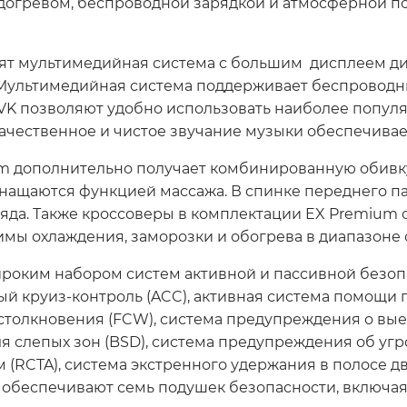
одогревом, беспроводной зарядкой и атмосферной п
ят мультимедийная система с большим дисплеем ди
Мультимедийная система поддерживает беспроводны
 VK позволяют удобно использовать наиболее попу
ачественное и чистое звучание музыки обеспечивае
m дополнительно получает комбинированную обивку 
нащаются функцией массажа. В спинке переднего па
 ряда. Также кроссоверы в комплектации EX Premiu
 охлаждения, заморозки и обогрева в диапазоне от 
оким набором систем активной и пассивной безоп
ный круиз-контроль (ACC), активная система помощи 
толкновения (FCW), система предупреждения о вые
ля слепых зон (BSD), система предупреждения об угр
RCTA), система экстренного удержания в полосе дв
обеспечивают семь подушек безопасности, включа