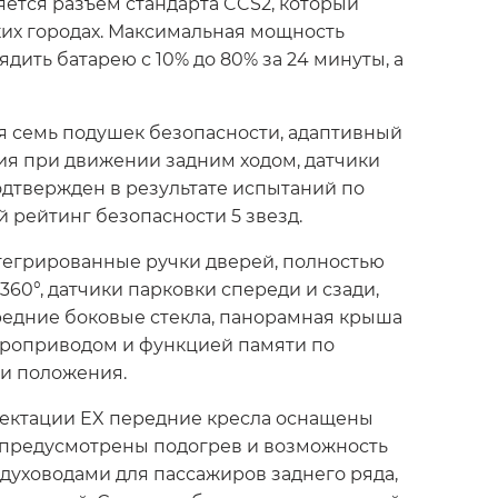
яется разъем стандарта CCS2, который
ких городах. Максимальная мощность
дить батарею с 10% до 80% за 24 минуты, а
я семь подушек безопасности, адаптивный
ия при движении задним ходом, датчики
одтвержден в результате испытаний по
 рейтинг безопасности 5 звезд.
тегрированные ручки дверей, полностью
360°, датчики парковки спереди и сзади,
ередние боковые стекла, панорамная крыша
троприводом и функцией памяти по
ти положения.
лектации EX передние кресла оснащены
 предусмотрены подогрев и возможность
духоводами для пассажиров заднего ряда,