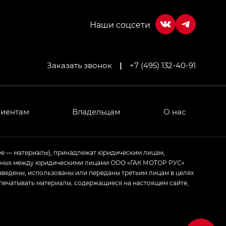
Заказать звонок
|
+7 (495) 132-40-91
МИУМ — GX PREMIUM, Джи Эти — GT, Джи Эль —
 привод — GB AWD, Джи Эль Полный привод —
лиентам
Владельцам
О нас
ИУМ — GX PREMIUM, ЛАУНЖ — LOUNGE
ее — материалы), принадлежат юридическим лицам,
ченных между юридическими лицами ООО «ГАК МОТОР РУС»
ртивном стиле — GL
(S-Style)
зведены, использованы или переданы третьим лицам в целях
печатывать материалы, содержащиеся на настоящем сайте,