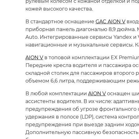
рулевым колесом с кожаной отделкой и п
кожей высокого качества.
В стандартное оснащение
GAC AION V
вход
приборная панель диагональю 8,9 дюйма. 
Auto. Интегрированные сервисы Yandex и
навигационные и музыкальные сервисы. К
AION V
в топовой комплектации EX Premiu
Передние кресла водителя и пассажира ос
складной столик для пассажиров второго
объемом 6,6 литра, поддерживающим режимы
В любой комплектации
AION V
оснащен шир
ассистенты водителя. В их числе: адаптив
предупреждения об угрозе фронтального с
удержания в полосе (LDP), система контро
предупреждения при выезде задним ходом (
Дополнительную пассивную безопасность 