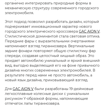
органично интегрировать природные формы в
механическую структуру современного городского
электромобиля.
Этот подход позволил разработать дизайн, который
подчеркивает инновационный характер нового
городского электрического кроссовера
GAC AION V
.
Стилистической доминантой стала световая оптика.
Передние фары с выразительными очертаниями
напоминают взгляд тираннозавра. Вертикальные
задние фонари повторяют общую стилистику фар
спереди, создавая целостный хищный образ. Это
придает автомобилю уникальный и яркий внешний
вид, выгодно выделяющий его на фоне привычного
дизайна многих современных электромобилей. В
результате перед нами не просто автомобиль, а
новый язык дизайна, приковывающий взгляд.
Для
GAC AION V
были разработаны 19-дюймовые
легкосплавные колесные диски с уникальным
рисунком Y-образной формы, напоминающие
отпечаток лапы тираннозавра.