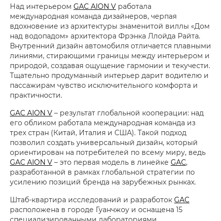
Над интерьером
GAC AION V
работала
международная команда дизайнеров, черпая
вдохновение из архитектуры знаменитой виллы «Дом
над водопадом» архитектора Фрэнка Ллойда Райта.
Внутренний дизайн автомобиля отличается плавными
линиями, стирающими границы между интерьером и
природой, создавая ощущение гармонии и текучести.
Тщательно продуманный интерьер дарит водителю и
пассажирам чувство исключительного комфорта и
практичности.
GAC AION V
– результат глобальной кооперации: над
его обликом работала международная команда из
трех стран (Китай, Италия и США). Такой подход
позволил создать универсальный дизайн, который
ориентирован на потребителей по всему миру, ведь
GAC AION V
– это первая модель в линейке
GAC
,
разработанной в рамках глобальной стратегии по
усилению позиций бренда на зарубежных рынках.
Штаб-квартира исследований и разработок
GAC
расположена в городе Гуанчжоу и оснащена 15
специализированными лабораториями,