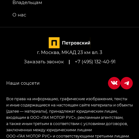
GS4 — Джи Эс 4 (GS4) в комплектациях Джи Би
Владельцам
Передний привод — GB 2WD, Джи Би Полный
привод — GB AWD, Джи Эль Полный привод —
О нас
GL AWD
M8 — Эм 8 (M8) в комплектациях Джи Эль — GL,
Джи Ти — GT, Джи Икс — GX,
Джи Икс ПРЕМИУМ — GX PREMIUM, ЛАУНЖ —
LOUNGE
г. Москва, МКАД 23 км вл. 3
Заказать звонок
|
+7 (495) 132-40-91
Empow — Эмпау (Empow) в комплектации
Джи Эс — GS, Джи Эль с элементы экстерьера
в спортивном стиле — GL
(S-Style)
Все права на информацию, графические изображения, тексты
и иные содержащиеся на настоящем сайте материалы и объекты
(далее — материалы), принадлежат юридическим лицам,
входящим в ООО «ГАК МОТОР РУС», рекламным агентствам,
а также иным третьим в соответствии с условиями договоров,
заключенных между юридическими лицами
ООО «ГАК МОТОР РУС» и соответствующими третьими лицами.