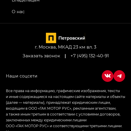
Передний привод — GB 2WD, Джи Би Полный
привод — GB AWD, Джи Эль Полный привод —
О нас
GL AWD
M8 — Эм 8 (M8) в комплектациях Джи Эль — GL,
Джи Ти — GT, Джи Икс — GX,
Джи Икс ПРЕМИУМ — GX PREMIUM, ЛАУНЖ —
LOUNGE
г. Москва, МКАД 23 км вл. 3
Заказать звонок
|
+7 (495) 132-40-91
Empow — Эмпау (Empow) в комплектации
Джи Эс — GS, Джи Эль с элементы экстерьера
в спортивном стиле — GL
(S-Style)
Все права на информацию, графические изображения, тексты
и иные содержащиеся на настоящем сайте материалы и объекты
(далее — материалы), принадлежат юридическим лицам,
входящим в ООО «ГАК МОТОР РУС», рекламным агентствам,
а также иным третьим в соответствии с условиями договоров,
заключенных между юридическими лицами
ООО «ГАК МОТОР РУС» и соответствующими третьими лицами.