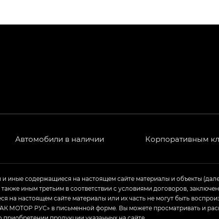
ПРЕМИУМ — SX PREMIUM
РЕМИУМ — SX PREMIUM, Эс Тэ — ST
T) в комплектации Экс ПРЕМИУМ — EX PREMIUM
— EX, Экс ПРЕМИУМ — EX Premium
Джи Эс 8 ТРЭВЕЛЛЕР — GS8 TRAVELLER, Джи Икс ПРЕ
 Джи Би Передний привод — GB 2WD, Джи Би Полный
Автомобили в наличии
Корпоративным к
ь — GL, Джи Ти — GT, Джи Икс — GX, Джи Икс ПРЕМ
ы и иные содержащиеся на настоящем сайте материалы и объекты (дал
а также иным третьим в соответствии с условиями договоров, заклю
Джи Эс — GS, Джи Эль с элементы экстерьера в спо
я на настоящем сайте материалы или их часть не могут быть воспрои
АК МОТОР РУС» в письменной форме. Вы можете просматривать и рас
о приобретении продукции указанных на сайте.