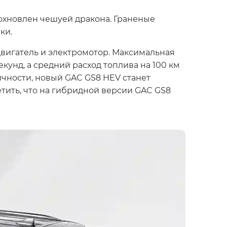
охновлен чешуей дракона. Граненые
ки.
вигатель и электромотор. Максимальная
екунд, а средний расход топлива на 100 км
ичности, новый GAC GS8 HEV станет
етить, что на гибридной версии GAC GS8