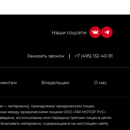
Заказать звонок
|
+7 (495) 132-40-91
МИУМ — GX PREMIUM, Джи Эти — GT, Джи Эль —
 привод — GB AWD, Джи Эль Полный привод —
лиентам
Владельцам
О нас
ИУМ — GX PREMIUM, ЛАУНЖ — LOUNGE
ее — материалы), принадлежат юридическим лицам,
ченных между юридическими лицами ООО «ГАК МОТОР РУС»
ртивном стиле — GL
(S-Style)
зведены, использованы или переданы третьим лицам в целях
печатывать материалы, содержащиеся на настоящем сайте,