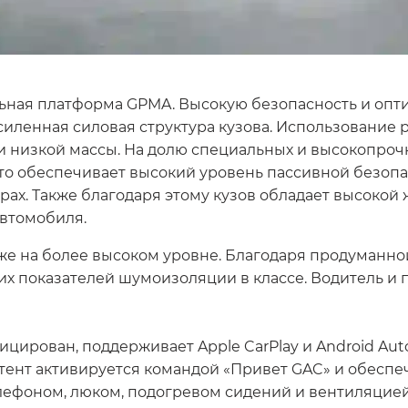
ьная платформа GPMA. Высокую безопасность и опт
иленная силовая структура кузова. Использование 
и низкой массы. На долю специальных и высокопроч
 что обеспечивает высокий уровень пассивной безоп
ах. Также благодаря этому кузов обладает высокой 
автомобиля.
же на более высоком уровне. Благодаря продуманно
х показателей шумоизоляции в классе. Водитель и 
рован, поддерживает Apple CarPlay и Android Auto,
тент активируется командой «Привет GAC» и обеспе
лефоном, люком, подогревом сидений и вентиляцией