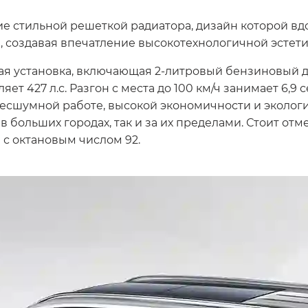
е стильной решеткой радиатора, дизайн которой вд
 создавая впечатление высокотехнологичной эстети
ая установка, включающая 2-литровый бензиновый д
т 427 л.с. Разгон с места до 100 км/ч занимает 6,9 с
 бесшумной работе, высокой экономичности и эколог
 больших городах, так и за их пределами. Стоит отм
 с октановым числом 92.