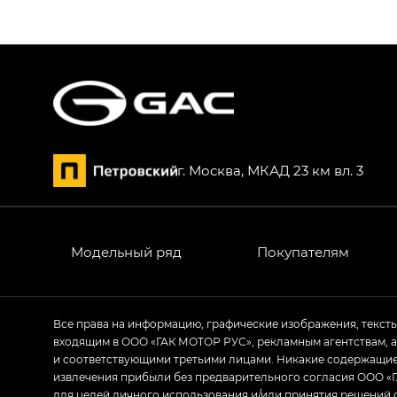
S9 — Эс 9 (S9) в комплектации Эс Икс 
S7 — Эс 7 (S7) в комплектациях Эс Икс П
HYPTEC HT — Хайптек Эйч Ти (HYPTEC H
AION V — Айон Ви в комплектациях Экс 
г. Москва, МКАД 23 км вл. 3
GS8 — Джи Эс 8 (GS8) в комплектациях 
GL
GS4 — Джи Эс 4 (GS4) в комплектациях
Модельный ряд
Покупателям
GL AWD
M8 — Эм 8 (M8) в комплектациях Джи Эл
Все права на информацию, графические изображения, текст
входящим в ООО «ГАК МОТОР РУС», рекламным агентствам, 
Empow — Эмпау (Empow) в комплектации 
и соответствующими третьими лицами. Никакие содержащиес
извлечения прибыли без предварительного согласия ООО «Г
для целей личного использования и/или принятия решений 