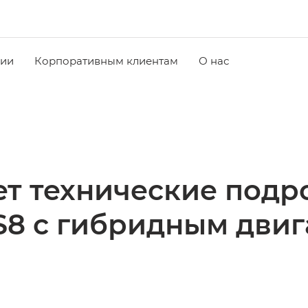
чии
Корпоративным клиентам
О нас
т технические подр
S8 c гибридным двиг