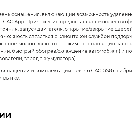
овень оснащения, включающий возможность удален
 GAC App. Приложение предоставляет множество ф
ояния, запуск двигателя, открытие/закрытие двере
озможность связаться с клиентской службой поддер
ожение можно включить режим стерилизации салона
ний, быстрый обогрев/охлаждение автомобиля) и п
ователи, заряд аккумулятора).
, оснащении и комплектации нового GAC GS8 c гибр
м рынке.
сии