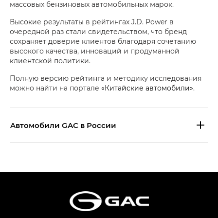
массовых бензиновых автомобильных марок.
Высокие результаты в рейтингах J.D. Power в
очередной раз стали свидетельством, что бренд
сохраняет доверие клиентов благодаря сочетанию
высокого качества, инноваций и продуманной
клиентской политики.
Полную версию рейтинга и методику исследования
можно найти на портале
«Китайские автомобили»
.
Aвтомобили GAC в России
S9 — Эс 9 (S9) в комплектации
Эс Икс ПРЕМИУМ — SX PREMIUM
S7 — Эс 7 (S7) в комплектациях
Эс Икс ПРЕМИУМ — SX PREMIUM, Эс Тэ — ST