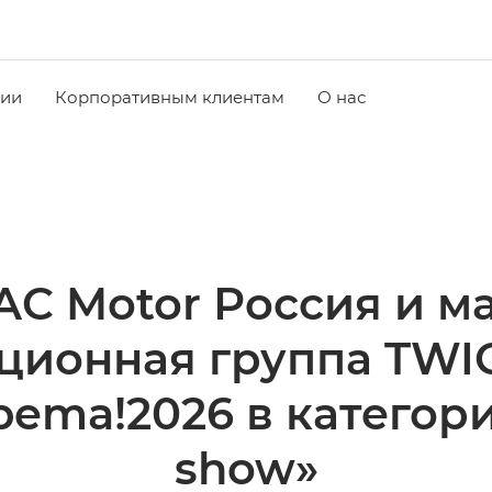
чии
Корпоративным клиентам
О нас
C Motor Россия и м
ционная группа TWIG
ema!2026 в категор
show»