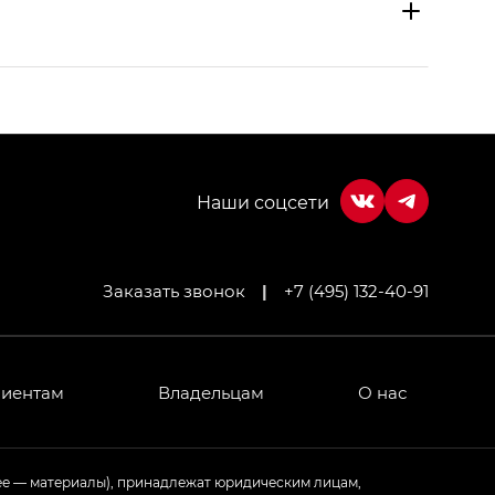
Заказать звонок
|
+7 (495) 132-40-91
МИУМ — GX PREMIUM, Джи Эти — GT, Джи Эль —
 привод — GB AWD, Джи Эль Полный привод —
лиентам
Владельцам
О нас
ИУМ — GX PREMIUM, ЛАУНЖ — LOUNGE
ее — материалы), принадлежат юридическим лицам,