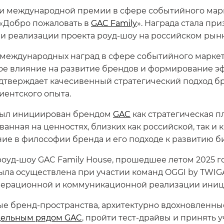
и международной премии в сфере событийного мар
 «Добро пожаловать в
GAC Family
». Награда стала пр
и реализации проекта роуд-шоу на российском рынк
 международных наград в сфере событийного маркет
е влияние на развитие брендов и формирование э
дтверждает качесивенный стратегический подход б
ентского опыта.
был инициирован брендом
GAC
как стратегическая 
нная на ценностях, близких как российской, так и к
ие в философии бренда и его подходе к развитию би
уд-шоу GAC Family House, прошедшее летом 2025 год
ла осуществлена при участии команд OGGI by TWIGA
перационной и коммуникационной реализации иниц
ые бренд-пространства, архитектурно вдохновленн
ельным рядом GAC
, пройти тест-драйвы и принять 