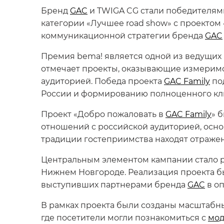
Бренд
GAC
и TWIGA CG стали победителям
категории «Лучшее road show» с проектом
коммуникационной стратегии бренда
GAC
Премия bema! является одной из ведущих
отмечает проекты, оказывающие измеримо
аудиторией. Победа проекта
GAC Family
по
России и формированию полноценного кли
Проект «Добро пожаловать в
GAC Family
» 
отношений с российской аудиторией, основа
традиции гостеприимства находят отражен
Центральным элементом кампании стало ро
Нижнем Новгороде. Реализация проекта бы
выступивших партнерами бренда
GAC
в о
В рамках проекта были созданы масштабн
где посетители могли познакомиться с
мод