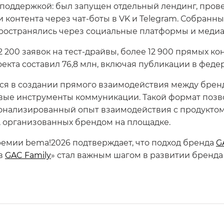
l-поддержкой: был запущен отдельный лендинг, пров
ки контента через чат-боты в VK и Telegram. Собран
остранялись через социальные платформы и медиа
 200 заявок на тест-драйвы, более 12 900 прямых ко
оекта составил 76,8 млн, включая публикации в фед
тся в создании прямого взаимодействия между бре
овые инструменты коммуникации. Такой формат позв
сонализированный опыт взаимодействия с продуктом
, организованных брендом на площадке.
ремии bema!2026 подтверждает, что подход бренда
G
 в
GAC Family
» стал важным шагом в развитии бренда