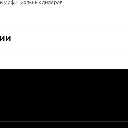
 и у официальных дилеров.
сии
ПРЕМИУМ — SX PREMIUM
РЕМИУМ — SX PREMIUM, Эс Тэ — ST
T) в комплектации Экс ПРЕМИУМ — EX PREMIUM
— EX, Экс ПРЕМИУМ — EX Premium
Джи Эс 8 ТРЭВЕЛЛЕР — GS8 TRAVELLER, Джи Икс ПРЕ