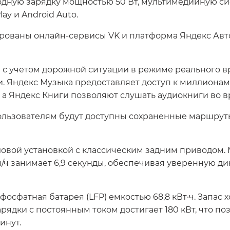
дную зарядку мощностью 50 Вт, мультимедийную сис
ay и Android Auto.
рованы онлайн-сервисы VK и платформа Яндекс Авт
с учетом дорожной ситуации в режиме реального в
. Яндекс Музыка предоставляет доступ к миллионам 
а Яндекс Книги позволяют слушать аудиокниги во в
пользователям будут доступны сохраненные маршру
овой установкой с классическим задним приводом.
0 км/ч занимает 6,9 секунды, обеспечивая уверенную ди
сфатная батарея (LFP) емкостью 68,8 кВт·ч. Запас х
дки с постоянным током достигает 180 кВт, что поз
инут.