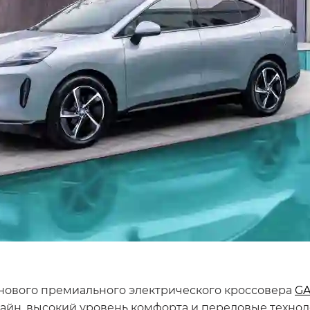
 нового премиального электрического кроссовера
GA
айн, высокий уровень комфорта и передовые технол