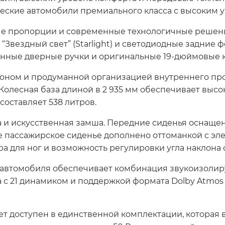
ские автомобили премиального класса с высоким 
ые пропорции и современные технологичные решен
вездный свет” (Starlight) и светодиодные задние фон
нные дверные ручки и оригинальные 19-дюймовые ко
ном и продуманной организацией внутреннего прост
. Колесная база длиной в 2 935 мм обеспечивает выс
составляет 538 литров.
па и искусственная замша. Передние сиденья оснащ
е пассажирское сиденье дополнено оттоманкой с эл
а для ног и возможность регулировки угла наклона с
 автомобиля обеспечивает комбинация звукоизолир
 с 21 динамиком и поддержкой формата Dolby Atmos 7.
ет доступен в единственной комплектации, которая