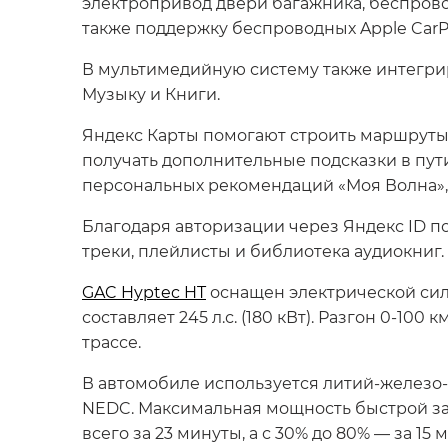
электропривод двери багажника, беспрово
также поддержку беспроводных Apple CarPl
В мультимедийную систему также интегри
Музыку и Книги.
Яндекс Карты помогают строить маршруты 
получать дополнительные подсказки в пути
персональных рекомендаций «Моя Волна», 
Благодаря авторизации через Яндекс ID 
треки, плейлисты и библиотека аудиокниг.
GAC Hyptec HT
оснащен электрической сил
составляет 245 л.с. (180 кВт). Разгон 0-10
трассе.
В автомобиле используется литий-железо-фо
NEDC. Максимальная мощность быстрой заря
всего за 23 минуты, а с 30% до 80% — за 15 м