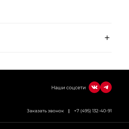
Заказать звонок
|
+7 (495) 132-40-91
МИУМ — GX PREMIUM, Джи Эти — GT, Джи Эль —