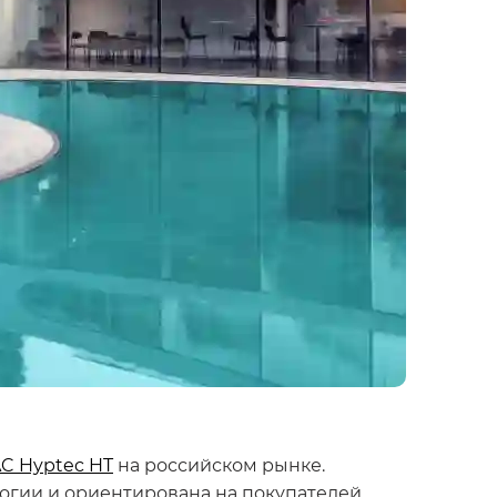
C Hyptec HT
на российском рынке.
огии и ориентирована на покупателей,