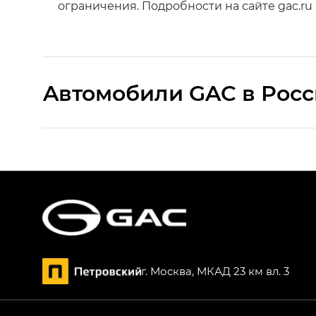
ограничения. Подробности на сайте gac.ru
Aвтомобили GAC в Рос
S9 — Эс 9 (S9) в комплектации Эс Икс 
S7 — Эс 7 (S7) в комплектациях Эс Икс П
HYPTEC HT — Хайптек Эйч Ти (HYPTEC H
AION V — Айон Ви в комплектациях Экс 
г. Москва, МКАД 23 км вл. 3
GS8 — Джи Эс 8 (GS8) в комплектациях 
GL