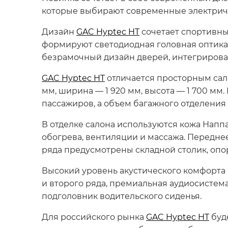
которые выбирают современные электриче
Дизайн
GAC Hyptec HT
сочетает спортивн
формируют светодиодная головная оптика “З
безрамочный дизайн дверей, интегрирова
GAC Hyptec HT
отличается просторным сало
мм, ширина — 1 920 мм, высота — 1 700 мм
пассажиров, а объем багажного отделения 
В отделке салона используются кожа Нап
обогрева, вентиляции и массажа. Передне
ряда предусмотрены складной столик, опор
Высокий уровень акустического комфорта
и второго ряда, премиальная аудиосистема
подголовник водительского сиденья.
Для российского рынка
GAC Hyptec HT
буд