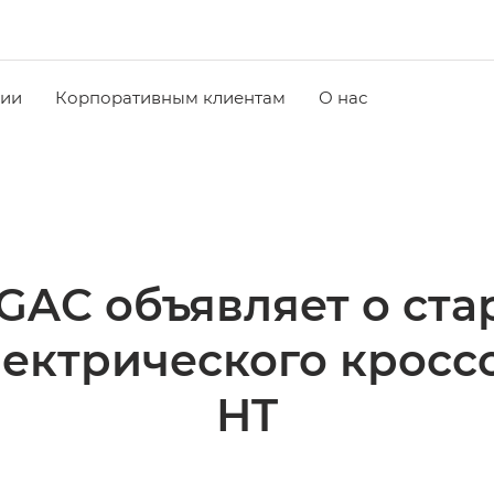
чии
Корпоративным клиентам
О нас
GAC объявляет о ста
ектрического кросс
HT