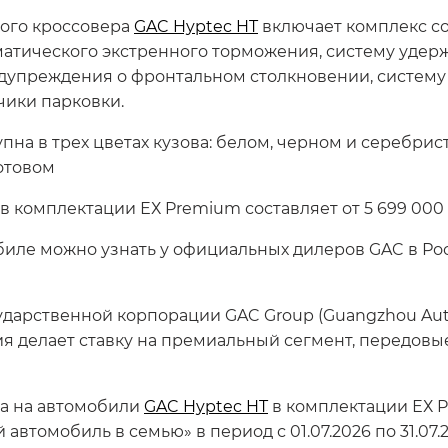
кого кроссовера
GAC Hyptec HT
включает комплекс с
матического экстренного торможения, систему удер
едупреждения о фронтальном столкновении, систем
чики парковки.
пна в трех цветах кузова: белом, черном и серебрис
отовом
в комплектации ЕХ Premium составляет от 5 699 000
ле можно узнать у официальных дилеров GAC в Рос
ударственной корпорации GAC Group (Guangzhou Autom
ия делает ставку на премиальный сегмент, передовы
а на автомобили
GAC Hyptec HT
в комплектации ЕХ P
автомобиль в семью» в период с 01.07.2026 по 31.07