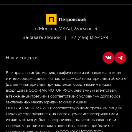
M8 — Эм 8 (M8) в комплектациях Джи Эль — GL,
Джи Ти — GT, Джи Икс — GX,
Джи Икс ПРЕМИУМ — GX PREMIUM, ЛАУНЖ —
LOUNGE
г. Москва, МКАД 23 км вл. 3
Заказать звонок
|
+7 (495) 132-40-91
Empow — Эмпау (Empow) в комплектации
Джи Эс — GS, Джи Эль с элементы экстерьера
в спортивном стиле — GL
(S-Style)
Все права на информацию, графические изображения, тексты
и иные содержащиеся на настоящем сайте материалы и объекты
(далее — материалы), принадлежат юридическим лицам,
входящим в ООО «ГАК МОТОР РУС», рекламным агентствам,
а также иным третьим в соответствии с условиями договоров,
заключенных между юридическими лицами
ООО «ГАК МОТОР РУС» и соответствующими третьими лицами.
Никакие содержащиеся на настоящем сайте материалы или
их часть не могут быть воспроизведены, использованы или
переданы третьим лицам в целях извлечения прибыли без
предварительного согласия ООО «ГАК МОТОР РУС»