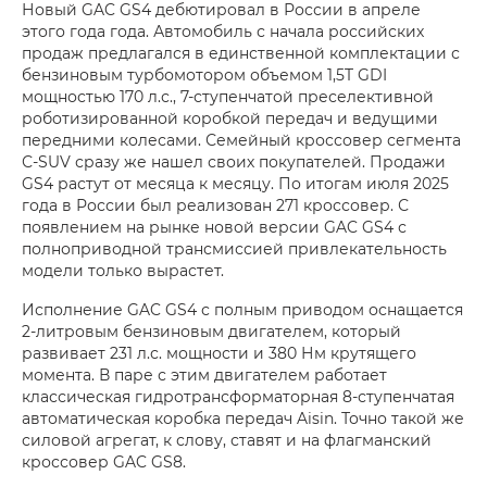
Новый GAC GS4 дебютировал в России в апреле
этого года года. Автомобиль с начала российских
продаж предлагался в единственной комплектации с
бензиновым турбомотором объемом 1,5T GDI
мощностью 170 л.с., 7-ступенчатой преселективной
роботизированной коробкой передач и ведущими
передними колесами. Семейный кроссовер сегмента
С-SUV сразу же нашел своих покупателей. Продажи
GS4 растут от месяца к месяцу. По итогам июля 2025
года в России был реализован 271 кроссовер. С
появлением на рынке новой версии GAC GS4 с
полноприводной трансмиссией привлекательность
модели только вырастет.
Исполнение GAC GS4 с полным приводом оснащается
2-литровым бензиновым двигателем, который
развивает 231 л.с. мощности и 380 Нм крутящего
момента. В паре с этим двигателем работает
классическая гидротрансформаторная 8-ступенчатая
автоматическая коробка передач Aisin. Точно такой же
силовой агрегат, к слову, ставят и на флагманский
кроссовер GAC GS8.