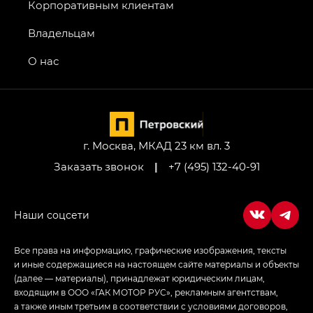
GT, Джи Эль — GL
Корпоративным клиентам
GS4 — Джи Эс 4 (GS4) в комплектациях Джи Би
Владельцам
Передний привод — GB 2WD, Джи Би Полный
привод — GB AWD, Джи Эль Полный привод —
О нас
GL AWD
M8 — Эм 8 (M8) в комплектациях Джи Эль — GL,
Джи Ти — GT, Джи Икс — GX,
Джи Икс ПРЕМИУМ — GX PREMIUM, ЛАУНЖ —
LOUNGE
г. Москва, МКАД 23 км вл. 3
Заказать звонок
|
+7 (495) 132-40-91
Empow — Эмпау (Empow) в комплектации
Джи Эс — GS, Джи Эль с элементы экстерьера
в спортивном стиле — GL
(S-Style)
Все права на информацию, графические изображения, тексты
и иные содержащиеся на настоящем сайте материалы и объекты
(далее — материалы), принадлежат юридическим лицам,
входящим в ООО «ГАК МОТОР РУС», рекламным агентствам,
а также иным третьим в соответствии с условиями договоров,