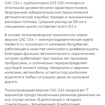
GAC GS4 с турбомотором 2.0T GDI отличается
отличными динамическими характеристиками,
безупречной избирательностью переключений
автоматической коробки передач и экономичным
расходом топлива. Средний расход на 100 км в
смешанном цикле составляет всего 9,2 л.
В основе полноприводной трансмиссии новой
версии GAC GS4 — электрогидравлическая муфта
Haldex 6-го поколения от компании BorgWarner,
работающая в качестве межосевого дифференциала.
Благодаря функции автоматического подключения,
которая срабатывает при первых же признаках
пробуксовки, и оптимально перераспределяет
крутящий момент между передними и задними
колесами, автомобиль остается под контролем
водителя в любых ситуациях, даже на скользкой
дороге.
Полноприводная версия GAC GS4 предлагает 7
вариантов предустановленных режимов движения на
все случаи жизни. В дополнение к четырем
стандартным – Экономичный, Комфортный,