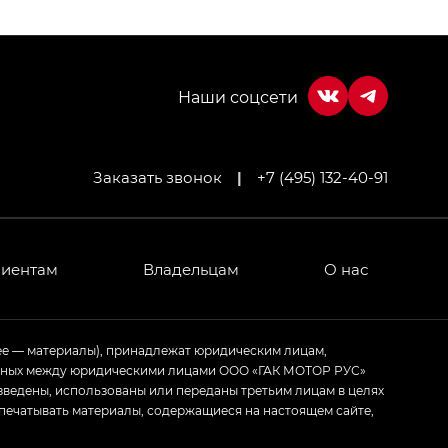
Заказать звонок
|
+7 (495) 132-40-91
МИУМ — GX PREMIUM, Джи Эти — GT, Джи Эль —
 привод — GB AWD, Джи Эль Полный привод —
лиентам
Владельцам
О нас
ИУМ — GX PREMIUM, ЛАУНЖ — LOUNGE
ее — материалы), принадлежат юридическим лицам,
ченных между юридическими лицами ООО «ГАК МОТОР РУС»
ртивном стиле — GL
(S-Style)
зведены, использованы или переданы третьим лицам в целях
печатывать материалы, содержащиеся на настоящем сайте,