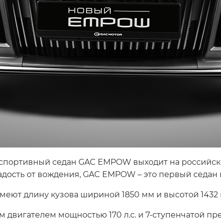
 спортивный седан GAC EMPOW выходит на российски
дость от вождения, GAC EMPOW – это первый седан 
ют длину кузова шириной 1850 мм и высотой 1432 мм
м двигателем мощностью 170 л.с. и 7-ступенчатой п