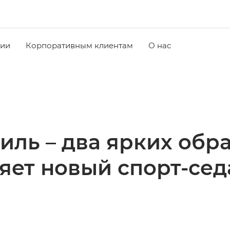
чии
Корпоративным клиентам
О нас
иль – два ярких обра
яет новый спорт-с