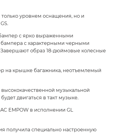
 только уровнем оснащения, но и
GS.
 бампер с ярко выраженными
о бампера с характерными черными
. Завершают образ 18-дюймовые колесные
ер на крышке багажника, неотъемлемый
 высококачественной музыкальной
удет двигаться в такт музыке.
 GAC EMPOW в исполнении GL
ия получила специально настроенную