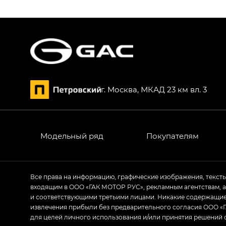
S9 — Эс 9 (S9) в комплектации Эс Икс 
S7 — Эс 7 (S7) в комплектациях Эс Икс П
HYPTEC HT — Хайптек Эйч Ти (HYPTEC H
AION V — Айон Ви в комплектациях Экс 
г. Москва, МКАД 23 км вл. 3
GS8 — Джи Эс 8 (GS8) в комплектациях 
GL
GS4 — Джи Эс 4 (GS4) в комплектациях
Модельный ряд
Покупателям
GL AWD
M8 — Эм 8 (M8) в комплектациях Джи Эл
Все права на информацию, графические изображения, текст
входящим в ООО «ГАК МОТОР РУС», рекламным агентствам, 
Empow — Эмпау (Empow) в комплектации 
и соответствующими третьими лицами. Никакие содержащиес
извлечения прибыли без предварительного согласия ООО «Г
для целей личного использования и/или принятия решений 