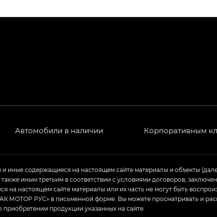
ПРЕМИУМ — SX PREMIUM
РЕМИУМ — SX PREMIUM, Эс Тэ — ST
T) в комплектации Экс ПРЕМИУМ — EX PREMIUM
— EX, Экс ПРЕМИУМ — EX Premium
Джи Эс 8 ТРЭВЕЛЛЕР — GS8 TRAVELLER, Джи Икс ПРЕ
 Джи Би Передний привод — GB 2WD, Джи Би Полный
Автомобили в наличии
Корпоративным к
ь — GL, Джи Ти — GT, Джи Икс — GX, Джи Икс ПРЕМ
ы и иные содержащиеся на настоящем сайте материалы и объекты (дал
а также иным третьим в соответствии с условиями договоров, заклю
Джи Эс — GS, Джи Эль с элементы экстерьера в спо
я на настоящем сайте материалы или их часть не могут быть воспрои
АК МОТОР РУС» в письменной форме. Вы можете просматривать и рас
о приобретении продукции указанных на сайте.