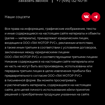
Заказать звонок
|
+7 (495) 132-40-91
Empow — Эмпау (Empow) в комплектации
Джи Эс — GS, Джи Эль с элементы экстерьера
в спортивном стиле — GL
(S-Style)
Все права на информацию, графические изображения, тексты
и иные содержащиеся на настоящем сайте материалы и объекты
(далее — материалы), принадлежат юридическим лицам,
входящим в ООО «ГАК МОТОР РУС», рекламным агентствам,
а также иным третьим в соответствии с условиями договоров,
заключенных между юридическими лицами
ООО «ГАК МОТОР РУС» и соответствующими третьими лицами.
Никакие содержащиеся на настоящем сайте материалы или
их часть не могут быть воспроизведены, использованы или
переданы третьим лицам в целях извлечения прибыли без
предварительного согласия ООО «ГАК МОТОР РУС»
в письменной форме. Вы можете просматривать
и распечатывать материалы, содержащиеся на настоящем
сайте, для целей личного использования и/или принятия
решений о приобретении продукции указанных на сайте.