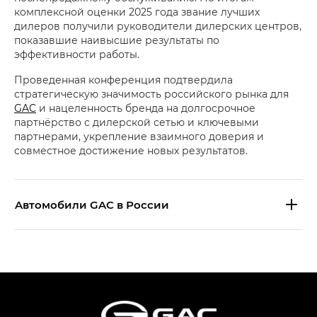
комплексной оценки 2025 года звание лучших
дилеров получили руководители дилерских центров,
показавшие наивысшие результаты по
эффективности работы.
Проведенная конференция подтвердила
стратегическую значимость российского рынка для
GAC
и нацеленность бренда на долгосрочное
партнёрство с дилерской сетью и ключевыми
партнерами, укрепление взаимного доверия и
совместное достижение новых результатов.
Aвтомобили GAC в России
S9 — Эс 9 (S9) в комплектации
Эс Икс ПРЕМИУМ — SX PREMIUM
S7 — Эс 7 (S7) в комплектациях
Эс Икс ПРЕМИУМ — SX PREMIUM, Эс Тэ — ST