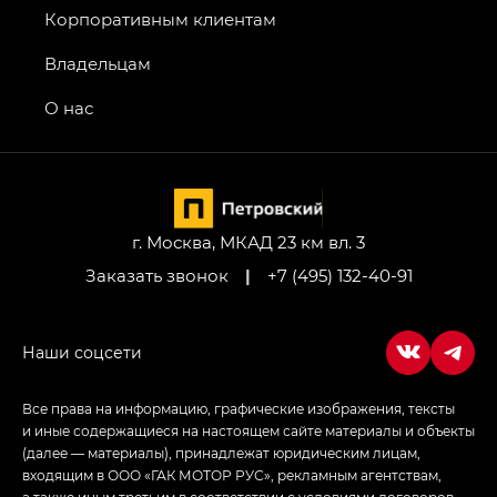
GT, Джи Эль — GL
Корпоративным клиентам
GS4 — Джи Эс 4 (GS4) в комплектациях Джи Би
Владельцам
Передний привод — GB 2WD, Джи Би Полный
привод — GB AWD, Джи Эль Полный привод —
О нас
GL AWD
M8 — Эм 8 (M8) в комплектациях Джи Эль — GL,
Джи Ти — GT, Джи Икс — GX,
Джи Икс ПРЕМИУМ — GX PREMIUM, ЛАУНЖ —
LOUNGE
г. Москва, МКАД 23 км вл. 3
Заказать звонок
|
+7 (495) 132-40-91
Empow — Эмпау (Empow) в комплектации
Джи Эс — GS, Джи Эль с элементы экстерьера
в спортивном стиле — GL
(S-Style)
Все права на информацию, графические изображения, тексты
и иные содержащиеся на настоящем сайте материалы и объекты
(далее — материалы), принадлежат юридическим лицам,
входящим в ООО «ГАК МОТОР РУС», рекламным агентствам,
а также иным третьим в соответствии с условиями договоров,