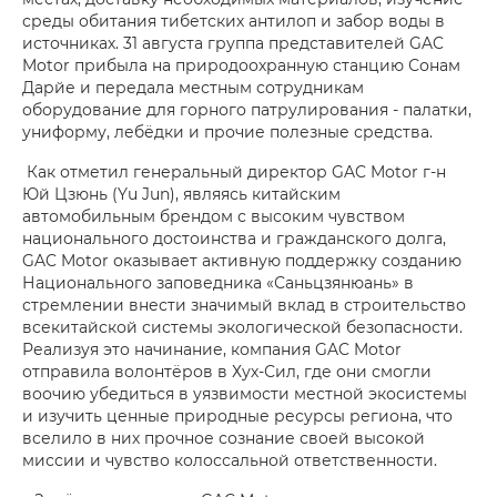
среды обитания тибетских антилоп и забор воды в
источниках. 31 августа группа представителей GAC
Motor прибыла на природоохранную станцию Сонам
Дарйе и передала местным сотрудникам
оборудование для горного патрулирования - палатки,
униформу, лебёдки и прочие полезные средства.
Как отметил генеральный директор GAC Motor г-н
Юй Цзюнь (Yu Jun), являясь китайским
автомобильным брендом с высоким чувством
национального достоинства и гражданского долга,
GAC Motor оказывает активную поддержку созданию
Национального заповедника «Саньцзянюань» в
стремлении внести значимый вклад в строительство
всекитайской системы экологической безопасности.
Реализуя это начинание, компания GAC Motor
отправила волонтёров в Хух-Сил, где они смогли
воочию убедиться в уязвимости местной экосистемы
и изучить ценные природные ресурсы региона, что
вселило в них прочное сознание своей высокой
миссии и чувство колоссальной ответственности.