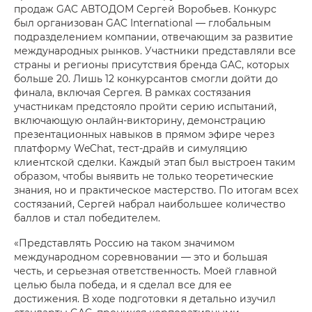
продаж GAC АВТОДОМ Сергей Воробьев. Конкурс
был организован GAC International — глобальным
подразделением компании, отвечающим за развитие
международных рынков. Участники представляли все
страны и регионы присутствия бренда GAC, которых
больше 20. Лишь 12 конкурсантов смогли дойти до
финала, включая Сергея. В рамках состязания
участникам предстояло пройти серию испытаний,
включающую онлайн-викторину, демонстрацию
презентационных навыков в прямом эфире через
платформу WeChat, тест-драйв и симуляцию
клиентской сделки. Каждый этап был выстроен таким
образом, чтобы выявить не только теоретические
знания, но и практическое мастерство. По итогам всех
состязаний, Сергей набрал наибольшее количество
баллов и стал победителем.
«Представлять Россию на таком значимом
международном соревновании — это и большая
честь, и серьезная ответственность. Моей главной
целью была победа, и я сделал все для ее
достижения. В ходе подготовки я детально изучил