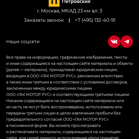
Джи Икс ПРЕМИУМ — GX PREMIUM, ЛАУНЖ —
LOUNGE
г. Москва, МКАД 23 км вл. 3
Заказать звонок
|
+7 (495) 132-40-91
Empow — Эмпау (Empow) в комплектации
Джи Эс — GS, Джи Эль с элементы экстерьера
в спортивном стиле — GL
(S-Style)
Все права на информацию, графические изображения, тексты
и иные содержащиеся на настоящем сайте материалы и объекты
(далее — материалы), принадлежат юридическим лицам,
входящим в ООО «ГАК МОТОР РУС», рекламным агентствам,
а также иным третьим в соответствии с условиями договоров,
заключенных между юридическими лицами
ООО «ГАК МОТОР РУС» и соответствующими третьими лицами.
Никакие содержащиеся на настоящем сайте материалы или
их часть не могут быть воспроизведены, использованы или
переданы третьим лицам в целях извлечения прибыли без
предварительного согласия ООО «ГАК МОТОР РУС»
в письменной форме. Вы можете просматривать
и распечатывать материалы, содержащиеся на настоящем
сайте, для целей личного использования и/или принятия