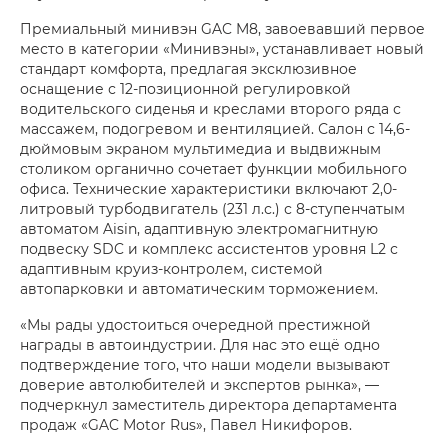
Премиальный минивэн GAC M8, завоевавший первое
место в категории «Минивэны», устанавливает новый
стандарт комфорта, предлагая эксклюзивное
оснащение с 12-позиционной регулировкой
водительского сиденья и креслами второго ряда с
массажем, подогревом и вентиляцией. Салон с 14,6-
дюймовым экраном мультимедиа и выдвижным
столиком органично сочетает функции мобильного
офиса. Технические характеристики включают 2,0-
литровый турбодвигатель (231 л.с.) с 8-ступенчатым
автоматом Aisin, адаптивную электромагнитную
подвеску SDC и комплекс ассистентов уровня L2 с
адаптивным круиз-контролем, системой
автопарковки и автоматическим торможением.
«Мы рады удостоиться очередной престижной
награды в автоиндустрии. Для нас это ещё одно
подтверждение того, что наши модели вызывают
доверие автолюбителей и экспертов рынка», —
подчеркнул заместитель директора департамента
продаж «GAC Motor Rus», Павел Никифоров.