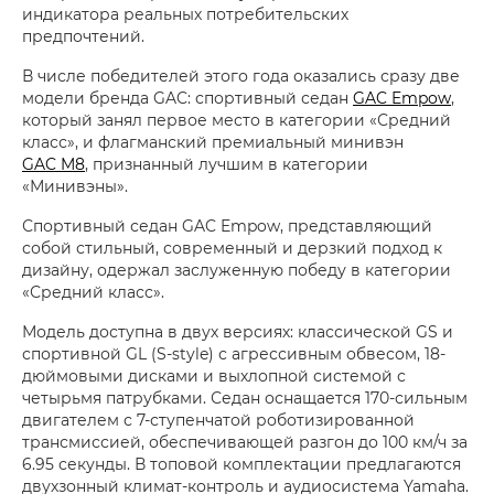
индикатора реальных потребительских
предпочтений.
В числе победителей этого года оказались сразу две
модели бренда GAC: спортивный седан
GAC Empow
,
который занял первое место в категории «Средний
класс», и флагманский премиальный минивэн
GAC M8
, признанный лучшим в категории
«Минивэны».
Спортивный седан GAC Empow, представляющий
собой стильный, современный и дерзкий подход к
дизайну, одержал заслуженную победу в категории
«Средний класс».
Модель доступна в двух версиях: классической GS и
спортивной GL (S-style) с агрессивным обвесом, 18-
дюймовыми дисками и выхлопной системой с
четырьмя патрубками. Седан оснащается 170-сильным
двигателем с 7-ступенчатой роботизированной
трансмиссией, обеспечивающей разгон до 100 км/ч за
6.95 секунды. В топовой комплектации предлагаются
двухзонный климат-контроль и аудиосистема Yamaha.