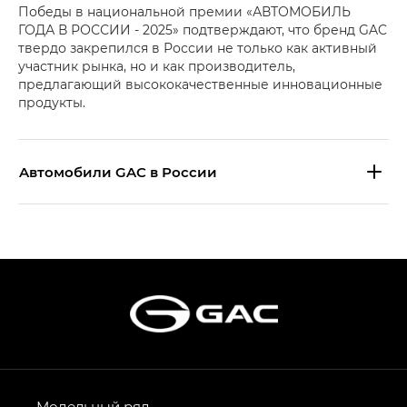
Победы в национальной премии «АВТОМОБИЛЬ
ГОДА В РОССИИ - 2025» подтверждают, что бренд GAC
твердо закрепился в России не только как активный
участник рынка, но и как производитель,
предлагающий высококачественные инновационные
продукты.
Aвтомобили GAC в России
S9 — Эс 9 (S9) в комплектации
Эс Икс ПРЕМИУМ — SX PREMIUM
S7 — Эс 7 (S7) в комплектациях
Эс Икс ПРЕМИУМ — SX PREMIUM, Эс Тэ — ST
HYPTEC HT — Хайптек Эйч Ти (HYPTEC HT)
в комплектации Экс ПРЕМИУМ — EX PREMIUM
AION V — Айон Ви в комплектациях Экс — EX,
Модельный ряд