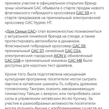
приняли участие в официальном открытии бренд-
зоны: компания GAC объявила о старте продаж нового
флагманского гибридного кроссовера
GAC S9
и о
старте предзаказов на премиальный электрический
кроссовер GAC Hyptec HT.
«
Дом Семьи GAC
» стал возможностью познакомиться
с актуальной линейкой бренда на стенде, а также
протестировать автомобили в динамике.
Флагманский гибридный кроссовер
GAC S9
,
премиальный
GAC S7
, семейный
GAC GS4
,
электрический городской
AION V
, обновлённый
GAC GS8
и премиальный минивэн
GAC M8
были
доступны для коротких тест-драйвов.
Кроме того, была подготовлена насыщенная
культурная программа: посетители могли сыграть
партию в китайские шахматы Го, собрать древнюю
головоломку Танграм, освоить завораживающую
гимнастику Тайцзи с веером, или попробовать свои
силы в управлении китайским йо-йо Кунчжу. За
участие в разнообразных активностях посетители
могли получить фишки с изображениями существ из