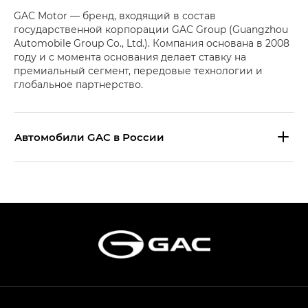
GAC Motor — бренд, входящий в состав
государственной корпорации GAC Group (Guangzhou
Automobile Group Co., Ltd.). Компания основана в 2008
году и с момента основания делает ставку на
премиальный сегмент, передовые технологии и
глобальное партнерство.
Aвтомобили GAC в России
S9 — Эс 9 (S9) в комплектации
Эс Икс ПРЕМИУМ — SX PREMIUM
S7 — Эс 7 (S7) в комплектациях
Эс Икс ПРЕМИУМ — SX PREMIUM, Эс Тэ — ST
HYPTEC HT — Хайптек Эйч Ти (HYPTEC HT)
в комплектации Экс ПРЕМИУМ — EX PREMIUM